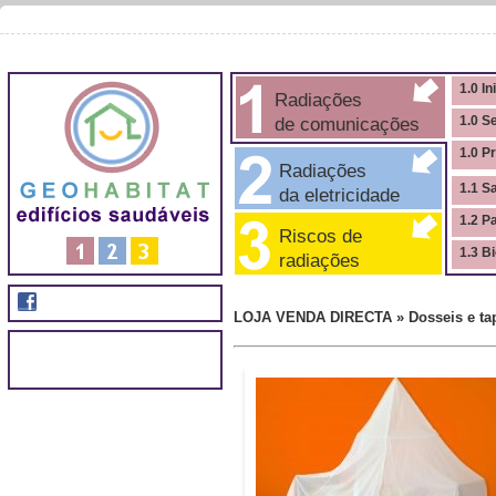
1.0 In
Radiações
de comunicações
1.0 S
1.0 P
Radiações
1.1 S
da eletricidade
1.2 P
Riscos de
1.3 B
radiações
LOJA VENDA DIRECTA » Dosseis e tap