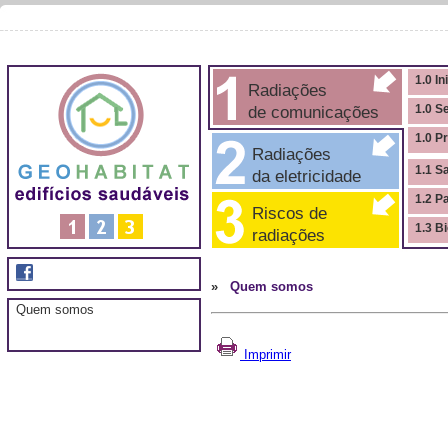
1.0 In
Radiações
de comunicações
1.0 S
1.0 P
Radiações
1.1 S
da eletricidade
1.2 P
Riscos de
1.3 B
radiações
»
Quem somos
Quem somos
Imprimir