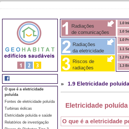
1.0 In
Radiações
de comunicações
1.0 S
1.0 P
Radiações
1.1 S
da eletricidade
1.2 P
Riscos de
1.3 B
radiações
»
1.9 Eletricidade poluíd
O que é a eletricidade
poluída
Fontes de eletricidade poluída
Eletricidade poluída
Turbinas éolicas
Eletricidade poluída e saúde
O que é a eletricidade p
Relatórios de investigação