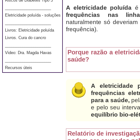
Riscos de Diabetes Tipo 3
A eletricidade poluída
é
_____________________
frequências nas lin
Eletricidade poluída - soluções
naturalmente só deveriam e
_____________________
frequência).
Livros: Eletricidade poluída
Livros. Cura do cancro
_____________________
Porque razão a eletrici
Video: Dra. Magda Havas
saúde?
_____________________
Recursos úteis
A eletricidade 
frequências ele
para a saúde,
pel
e pelo seu interv
equilíbrio bio-el
Relatório de investigaç