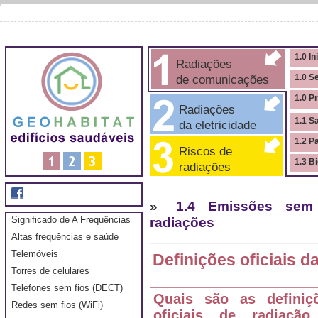
1.0 In
Radiações
de comunicações
1.0 S
1.0 P
Radiações
1.1 S
da eletricidade
1.2 P
Riscos de
1.3 B
radiações
»
1.4 Emissões sem 
Significado de A Frequências
radiações
Altas frequências e saúde
Telemóveis
Definições oficiais d
Torres de celulares
Telefones sem fios (DECT)
Quais são as definiç
Redes sem fios (WiFi)
oficiais de radiaçã