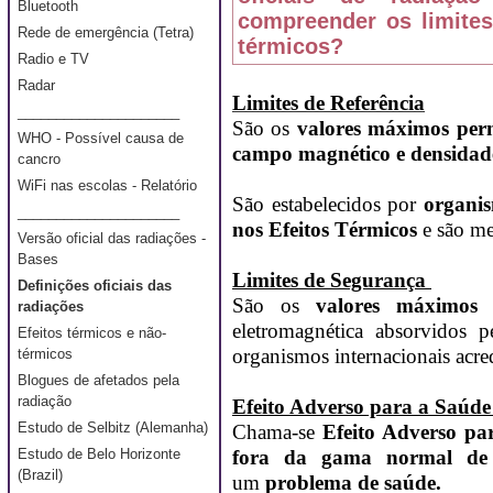
Bluetooth
compreender os limites
Rede de emergência (Tetra)
térmicos?
Radio e TV
Radar
Limites de Referência
_____________________
São os
valores máximos permi
WHO - Possível causa de
campo magnético e densidade
cancro
WiFi nas escolas - Relatório
São estabelecidos por
organis
_____________________
nos Efeitos Térmicos
e são m
Versão oficial das radiações -
Bases
Limites de Segurança
Definições oficiais das
São os
valores máximos p
radiações
eletromagnética absorvidos 
Efeitos térmicos e não-
organismos internacionais acre
térmicos
Blogues de afetados pela
radiação
Efeito Adverso para a Saúde
Estudo de Selbitz (Alemanha)
Chama-se
Efeito Adverso par
fora da gama normal de
Estudo de Belo Horizonte
(Brazil)
um
problema de saúde.