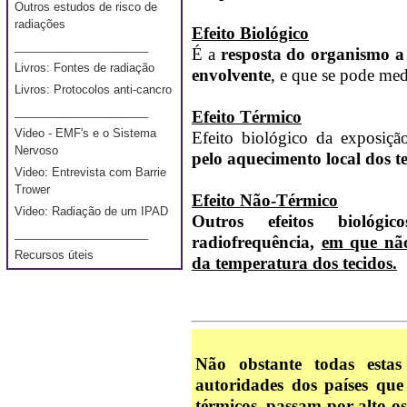
Outros estudos de risco de
radiações
Efeito Biológico
_____________________
É a
resposta do organismo a
Livros: Fontes de radiação
envolvente
, e que se pode med
Livros: Protocolos anti-cancro
_____________________
Efeito Térmico
Video - EMF's e o Sistema
Efeito biológico da exposiçã
Nervoso
pelo aquecimento local dos te
Video: Entrevista com Barrie
Trower
Efeito Não-Térmico
Video: Radiação de um IPAD
Outros efeitos biológ
_____________________
radiofrequência,
em que não
Recursos úteis
da temperatura dos tecidos.
Não obstante todas estas 
autoridades dos países qu
térmicos,
passam por alto o