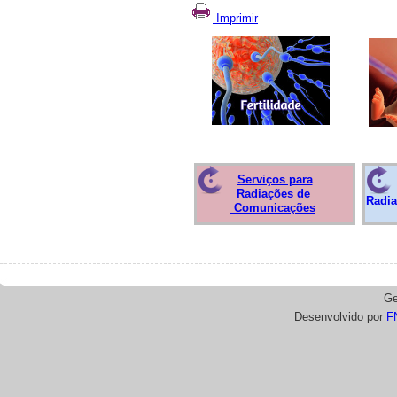
Imprimir
Serviços para
Radiações de
Radia
Comunicações
Ge
Desenvolvido por
F