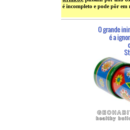
é incompleto e pode pôr em 